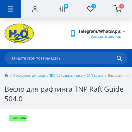
0
0
0
Telegram/WhatsApp:
Заказать звонок
Аксессуары для лодки ПВХ, байдарки, каяка и САП доски
Весло для рафт
Весло для рафтинга TNP Raft Guide
504.0
В наличии