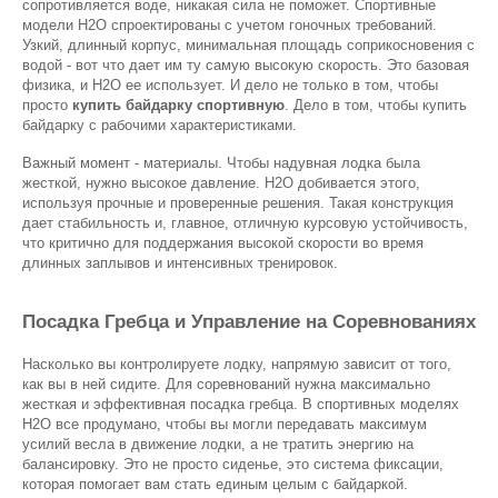
сопротивляется воде, никакая сила не поможет. Спортивные 
модели H2O спроектированы с учетом гоночных требований. 
Узкий, длинный корпус, минимальная площадь соприкосновения с 
водой - вот что дает им ту самую высокую скорость. Это базовая 
физика, и H2O ее использует. И дело не только в том, чтобы 
просто 
купить байдарку спортивную
. Дело в том, чтобы купить 
байдарку с рабочими характеристиками.
Важный момент - материалы. Чтобы надувная лодка была 
жесткой, нужно высокое давление. H2O добивается этого, 
используя прочные и проверенные решения. Такая конструкция 
дает стабильность и, главное, отличную курсовую устойчивость, 
что критично для поддержания высокой скорости во время 
длинных заплывов и интенсивных тренировок.
Посадка Гребца и Управление на Соревнованиях
Насколько вы контролируете лодку, напрямую зависит от того, 
как вы в ней сидите. Для соревнований нужна максимально 
жесткая и эффективная посадка гребца. В спортивных моделях 
H2O все продумано, чтобы вы могли передавать максимум 
усилий весла в движение лодки, а не тратить энергию на 
балансировку. Это не просто сиденье, это система фиксации, 
которая помогает вам стать единым целым с байдаркой.