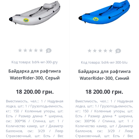
0
0
Код товара: bdrk-wr-300-gry
Код товара: bdrk-wr-300-blu
Байдарка для рафтинга
Байдарка для рафтинга
WaterRider-300, Серый
WaterRider-300, Синий
18 200.00 грн.
18 200.00 грн.
Вместимость, чел.::
1
Надувная
Вместимость, чел.::
1
Надувная
лодка, шт::
1
Грузоподьемность,
лодка, шт::
1
Грузоподьемность,
кг::
150
Коленные упоры, шт:
кг::
150
Коленные упоры, шт:
Есть
Размер длина * ширина,
Есть
Размер длина * ширина,
см::
300*96
Спинка, шт:
1
см::
300*96
Спинка, шт:
1
Количество камер, шт / Диаметр
Количество камер, шт / Диаметр
баллонов, см::
3/29
Леер
баллонов, см::
3/29
Леер
Страховочный, шт:
Есть
Вес
Страховочный, шт:
Есть
Вес