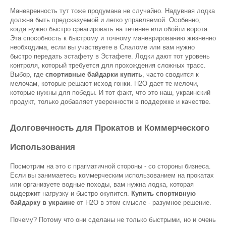
Маневренность тут тоже продумана не случайно. Надувная лодка 
должна быть предсказуемой и легко управляемой. Особенно, 
когда нужно быстро среагировать на течение или обойти ворота. 
Эта способность к быстрому и точному маневрированию жизненно 
необходима, если вы участвуете в Слаломе или вам нужно 
быстро передать эстафету в Эстафете. Лодки дают тот уровень 
контроля, который требуется для прохождения сложных трасс. 
Выбор, где 
спортивные байдарки купить
, часто сводится к 
мелочам, которые решают исход гонки. H2O дает те мелочи, 
которые нужны для победы. И тот факт, что это наш, украинский 
продукт, только добавляет уверенности в поддержке и качестве.
Долговечность для Прокатов и Коммерческого 
Использования
Посмотрим на это с прагматичной стороны - со стороны бизнеса. 
Если вы занимаетесь коммерческим использованием на прокатах 
или организуете водные походы, вам нужна лодка, которая 
выдержит нагрузку и быстро окупится. 
Купить спортивную 
байдарку в украине
 от H2O в этом смысле - разумное решение.
Почему? Потому что они сделаны не только быстрыми, но и очень 