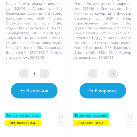
Есть
Размер длина * ширина,
Есть
Размер длина * ширина,
см::
300*96
Спинка, шт:
1
см::
300*96
Спинка, шт:
1
Количество камер, шт / Диаметр
Количество камер, шт / Диаметр
баллонов, см::
3/29
Леер
баллонов, см::
3/29
Леер
Страховочный, шт:
Есть
Вес
Страховочный, шт:
Есть
Вес
лодки / Вес комплекта, кг::
11/12
лодки / Вес комплекта, кг::
11/12
Сумка-рюкзак, шт::
1
Тип дна::
Сумка-рюкзак, шт::
1
Тип дна::
Надувное НДНД
Насос - жабка
Надувное НДНД
Насос - жабка
5л, шт::
1
Система слива воды::
5л, шт::
1
Система слива воды::
Есть
Плотность ПВХ, Баллоны /
Есть
Плотность ПВХ, Баллоны /
Дно, гр/м2::
850/1100
Размер
Дно, гр/м2::
850/1100
Размер
упаковки, см::
90*60*35
упаковки, см::
90*60*35
-
+
-
+
В корзину
В корзину
Бесплатная доставка
Бесплатная доставка
Под заказ 10 р.д.
Под заказ 10 р.д.