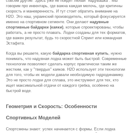
совсем другие. Здесь уже не пойдет любая "надувашка". Мы 
говорим про инвентарь, где важна каждая мелочь, где критичны 
скорость и маневренность. И тут стоит обратить внимание на 
H2O. Это наш, украинский производитель, который фокусируется 
именно на спортивном сегменте. Они делают 
надувные 
спортивные байдарки (каяки)
, которые спроектированы, чтобы 
работать, а не просто плавать. Лодки созданы для тех форматов, 
где важен результат, будь то скоростной Спринт или командная 
Эстафета.
Когда вы решаете, какую 
байдарка спортивная купить
, нужно 
понимать, что надувная лодка может быть быстрой. Современные 
технологии позволяют сделать корпус практически таким же 
жестким, как у "твердых" каяков. H2O использует эти технологии 
для того, чтобы их модели давали необходимую гидродинамику. 
Это не просто лодки для сплава, это инструмент для тех, кто 
ищет максимальной отдачи от каждого гребка, особенно на 
быстрой воде.
Геометрия и Скорость: Особенности 
Спортивных Моделей
Спортсмены знают: успех начинается с формы. Если лодка 