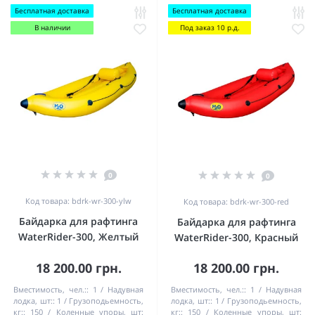
Бесплатная доставка
Бесплатная доставка
В наличии
Под заказ 10 р.д.
0
0
Код товара: bdrk-wr-300-ylw
Код товара: bdrk-wr-300-red
Байдарка для рафтинга
Байдарка для рафтинга
WaterRider-300, Желтый
WaterRider-300, Красный
18 200.00 грн.
18 200.00 грн.
Вместимость, чел.::
1
Надувная
Вместимость, чел.::
1
Надувная
лодка, шт::
1
Грузоподьемность,
лодка, шт::
1
Грузоподьемность,
кг::
150
Коленные упоры, шт:
кг::
150
Коленные упоры, шт: