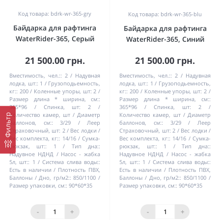
Код товара: bdrk-wr-365-gry
Код товара: bdrk-wr-365-blu
Байдарка для рафтинга
Байдарка для рафтинга
WaterRider-365, Серый
WaterRider-365, Синий
21 500.00 грн.
21 500.00 грн.
Вместимость, чел.::
2
Надувная
Вместимость, чел.::
2
Надувная
лодка, шт::
1
Грузоподьемность,
лодка, шт::
1
Грузоподьемность,
кг::
200
Коленные упоры, шт:
2
кг::
200
Коленные упоры, шт:
2
Размер длина * ширина, см::
Размер длина * ширина, см::
365*96
Спинка, шт:
2
365*96
Спинка, шт:
2
Количество камер, шт / Диаметр
Количество камер, шт / Диаметр
Фильтр
баллонов, см::
3/29
Леер
баллонов, см::
3/29
Леер
Страховочный, шт:
2
Вес лодки /
Страховочный, шт:
2
Вес лодки /
Вес комплекта, кг::
14/16
Сумка-
Вес комплекта, кг::
14/16
Сумка-
рюкзак, шт::
1
Тип дна::
рюкзак, шт::
1
Тип дна::
Надувное НДНД
Насос - жабка
Надувное НДНД
Насос - жабка
5л, шт::
1
Система слива воды::
5л, шт::
1
Система слива воды::
Есть в наличии
Плотность ПВХ,
Есть в наличии
Плотность ПВХ,
Баллоны / Дно, гр/м2::
850/1100
Баллоны / Дно, гр/м2::
850/1100
Размер упаковки, см::
90*60*35
Размер упаковки, см::
90*60*35
-
+
-
+