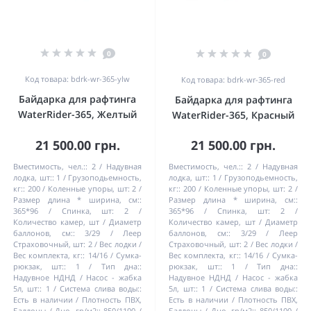
0
0
Код товара: bdrk-wr-365-ylw
Код товара: bdrk-wr-365-red
Байдарка для рафтинга
Байдарка для рафтинга
WaterRider-365, Желтый
WaterRider-365, Красный
21 500.00 грн.
21 500.00 грн.
Вместимость, чел.::
2
Надувная
Вместимость, чел.::
2
Надувная
лодка, шт::
1
Грузоподьемность,
лодка, шт::
1
Грузоподьемность,
кг::
200
Коленные упоры, шт:
2
кг::
200
Коленные упоры, шт:
2
Размер длина * ширина, см::
Размер длина * ширина, см::
365*96
Спинка, шт:
2
365*96
Спинка, шт:
2
Количество камер, шт / Диаметр
Количество камер, шт / Диаметр
баллонов, см::
3/29
Леер
баллонов, см::
3/29
Леер
Страховочный, шт:
2
Вес лодки /
Страховочный, шт:
2
Вес лодки /
Вес комплекта, кг::
14/16
Сумка-
Вес комплекта, кг::
14/16
Сумка-
рюкзак, шт::
1
Тип дна::
рюкзак, шт::
1
Тип дна::
Надувное НДНД
Насос - жабка
Надувное НДНД
Насос - жабка
5л, шт::
1
Система слива воды::
5л, шт::
1
Система слива воды::
Есть в наличии
Плотность ПВХ,
Есть в наличии
Плотность ПВХ,
Баллоны / Дно, гр/м2::
850/1100
Баллоны / Дно, гр/м2::
850/1100