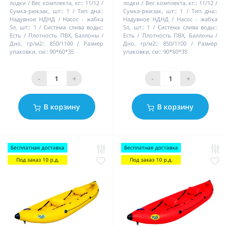
лодки / Вес комплекта, кг::
11/12
лодки / Вес комплекта, кг::
11/12
Сумка-рюкзак, шт::
1
Тип дна::
Сумка-рюкзак, шт::
1
Тип дна::
Надувное НДНД
Насос - жабка
Надувное НДНД
Насос - жабка
5л, шт::
1
Система слива воды::
5л, шт::
1
Система слива воды::
Есть
Плотность ПВХ, Баллоны /
Есть
Плотность ПВХ, Баллоны /
Дно, гр/м2::
850/1100
Размер
Дно, гр/м2::
850/1100
Размер
упаковки, см::
90*60*35
упаковки, см::
90*60*35
-
+
-
+
В корзину
В корзину
Бесплатная доставка
Бесплатная доставка
Под заказ 10 р.д.
Под заказ 10 р.д.