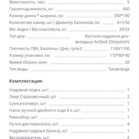
Вместимость, чел.:
5
Грузоподьемность, кг:
600
Размер длина * ширина, см:
350*190
Количество камер, шт / Диаметр баллонов, см:
4+1/50
Вес лодки / Вес комплекта, кг:
29/33
Тип дна:
Жесткое надувное дно-
вкладыш AirDeck (Dropstich)
Плотность ПВХ, Баллоны / Дно, гр/м2:
1100/1100
Размер упаковки, см:
110*80*40
Время сборки, мин:
20
Тип воды:
Тихая вода
Комплектация:
Надувная лодка, шт:
1
Леер Страховочный, шт
2
Сумка-конверт, шт
1
Насос ручной двойного хода 4 л, шт:
1
Ремнабор, шт:
1
Ручки для переноски, шт:
4
Надувное сиденье (Банка), шт
1
Веслодержатель, шт:
2