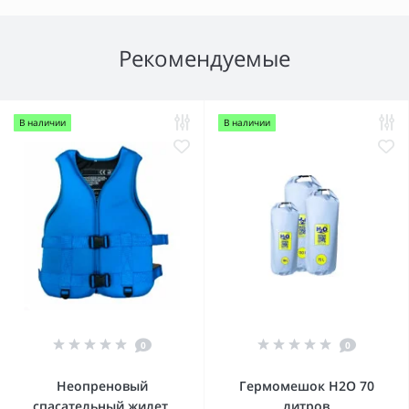
Рекомендуемые
В наличии
В наличии
0
0
Неопреновый
Гермомешок Н2О 70
спасательный жилет,
литров