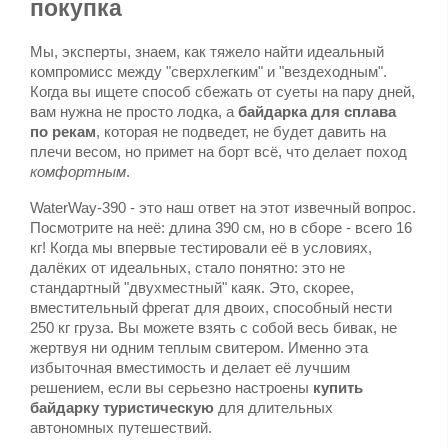
покупка
Мы, эксперты, знаем, как тяжело найти идеальный 
компромисс между "сверхлегким" и "вездеходным". 
Когда вы ищете способ сбежать от суеты на пару дней, 
вам нужна не просто лодка, а 
байдарка для сплава 
по рекам
, которая не подведет, не будет давить на 
плечи весом, но примет на борт всё, что делает поход 
комфортным
.
WaterWay-390 - это наш ответ на этот извечный вопрос. 
Посмотрите на неё: длина 390 см, но в сборе - всего 16 
кг! Когда мы впервые тестировали её в условиях, 
далёких от идеальных, стало понятно: это не 
стандартный "двухместный" каяк. Это, скорее, 
вместительный фрегат для двоих, способный нести 
250 кг груза. Вы можете взять с собой весь бивак, не 
жертвуя ни одним теплым свитером. Именно эта 
избыточная вместимость и делает её лучшим 
решением, если вы серьезно настроены 
купить 
байдарку туристическую
 для длительных 
автономных путешествий.