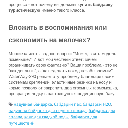
процесса - вот почему вы должны 
купить байдарку 
туристическую
 именно такого класса.
Вложить в воспоминания или 
сэкономить на мелочах?
Многие клиенты задают вопрос: "Может, взять модель 
поменьше?" И вот мой честный ответ: зачем 
ограничивать свою фантазию? Ваша проблема - это не 
"как доплыть", а "как сделать поход незабываемым". 
WaterWay-390 решает эту проблему благодаря своим 
системам креплений: эластичные резинки на носу и 
корме позволяют закрепить два огромных гермомешка, 
превращая лодку в настоящую экспедиционную базу.
надувная байдарка
,
байдарки пвх
,
байдарки H2O
,
надувная байдарка для водного похода
,
байдарка для
сплава
,
каяк для гладкой воды
,
байдарка для
путешествий