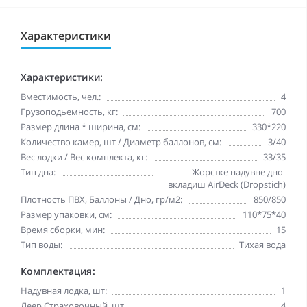
Характеристики
Характеристики:
Вместимость, чел.:
4
Грузоподьемность, кг:
700
Размер длина * ширина, см:
330*220
Количество камер, шт / Диаметр баллонов, см:
3/40
Вес лодки / Вес комплекта, кг:
33/35
Тип дна:
Жорстке надувне дно-
вкладиш AirDeck (Dropstich)
Плотность ПВХ, Баллоны / Дно, гр/м2:
850/850
Размер упаковки, см:
110*75*40
Время сборки, мин:
15
Тип воды:
Тихая вода
Комплектация:
Надувная лодка, шт:
1
Леер Страховочный, шт
4