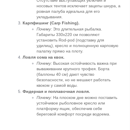
Отсутствие выступающих уключин и 
носовых тентов исключает зацепы шнура, а 
ровная палуба идеальна для его 
укладывания.
Карпфишинг (Carp Fishing).
Почему:
 Это длительная рыбалка. 
Габариты 330х220 см позволяют 
установить Rod-pod (подставку для 
удилищ), кресло и полноценную карповую 
палатку прямо на плоту.
Ловля сома на квок.
Почему:
 Высокая остойчивость важна при 
вываживании крупного трофея. Борта 
(баллоны 40 см) дают чувство 
безопасности, но не мешают работать 
квоком у самой воды.
Фидерная и поплавочная ловля.
Почему:
 На плоском дне можно поставить 
устойчивое рыболовное кресло или 
платформу-ящик, обеспечив себе 
береговой комфорт посреди водоема.