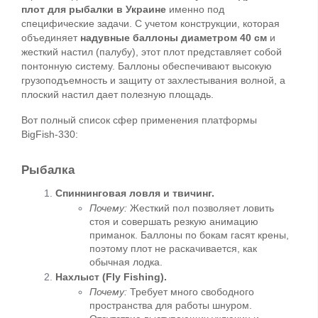
плот для рыбалки в Украине
 именно под 
специфические задачи. 
С учетом конструкции, которая 
объединяет 
надувные баллоны диаметром 40 см
 и 
жесткий настил (палубу), этот плот представляет собой 
понтонную систему. Баллоны обеспечивают высокую 
грузоподъемность и защиту от захлестывания волной, а 
плоский настил дает полезную площадь.
Вот полный список сфер применения платформы 
BigFish-330:
Рыбалка
Спиннинговая ловля и твичинг.
Почему:
 Жесткий пол позволяет ловить 
стоя и совершать резкую анимацию 
приманок. Баллоны по бокам гасят крены, 
поэтому плот не раскачивается, как 
обычная лодка.
Нахлыст (Fly Fishing).
Почему:
 Требует много свободного 
пространства для работы шнуром. 