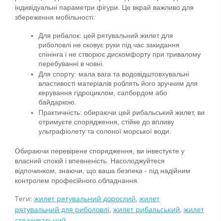
індивідуальні параметри фігури. Це вкрай важливо для 
збереження мобільності:
Для рибалок: цей рятувальний жилет для 
риболовлі не сковує руки під час закидання 
спінінга і не створює дискомфорту при тривалому 
перебуванні в човні.
Для спорту: мала вага та водовідштовхувальні 
властивості матеріалів роблять його зручним для 
керування гідроциклом, сапбордом або 
байдаркою.
Практичність: обираючи цей рибальський жилет, ви 
отримуєте спорядження, стійке до впливу 
ультрафіолету та солоної морської води.
Обираючи перевірене спорядження, ви інвестуєте у 
власний спокій і впевненість. Насолоджуйтеся 
відпочинком, знаючи, що ваша безпека - під надійним 
контролем професійного обладнання.
Теги:
жилет рятувальний дорослий
,
жилет
рятувальний для риболовлі
,
жилет рибальський
,
жилет
страхувальний