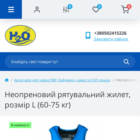
0
0
0
+380502415226
Замовити дзвінок
Аксесуари для човна ПВХ, байдарки, каяка та САП дошки
Неопреновий р
Неопреновий рятувальний жилет,
розмір L (60-75 кг)
В наявності