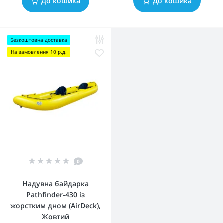
До кошика
До кошика
Безкоштовна доставка
На замовлення 10 р.д.
0
Надувна байдарка
Pathfinder-430 із
жорстким дном (AirDeck),
Жовтий