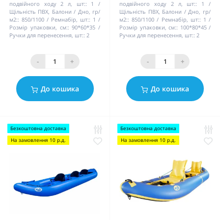
подвійного ходу 2 л, шт::
1
подвійного ходу 2 л, шт::
1
Щільність ПВХ, Балони / Дно, гр/
Щільність ПВХ, Балони / Дно, гр/
м2::
850/1100
Ремнабір, шт::
1
м2::
850/1100
Ремнабір, шт::
1
Розмір упаковки, см::
90*60*35
Розмір упаковки, см::
100*80*45
Ручки для перенесення, шт::
2
Ручки для перенесення, шт::
2
-
+
-
+
До кошика
До кошика
Безкоштовна доставка
Безкоштовна доставка
На замовлення 10 р.д.
На замовлення 10 р.д.