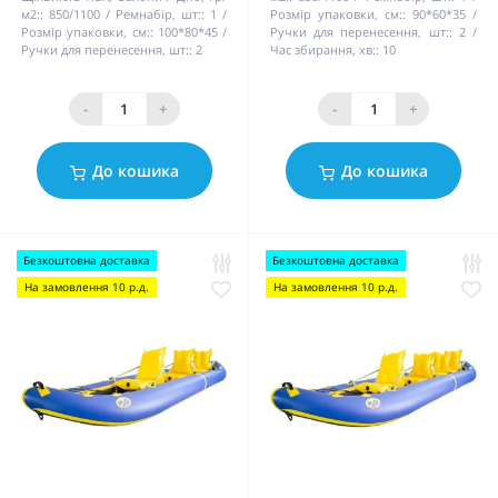
м2::
850/1100
Ремнабір, шт::
1
Розмір упаковки, см::
90*60*35
Розмір упаковки, см::
100*80*45
Ручки для перенесення, шт::
2
Ручки для перенесення, шт::
2
Час збирання, хв::
10
-
+
-
+
До кошика
До кошика
Безкоштовна доставка
Безкоштовна доставка
На замовлення 10 р.д.
На замовлення 10 р.д.