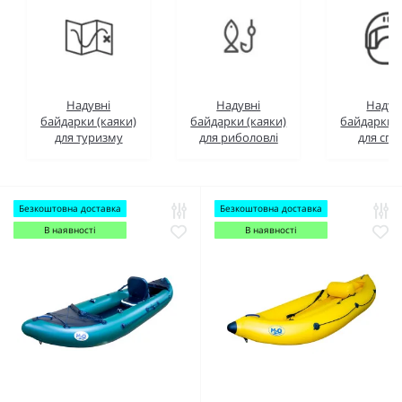
Надувні
Надувні
Надув
байдарки (каяки)
байдарки (каяки)
байдарки (
для туризму
для риболовлі
для спо
Безкоштовна доставка
Безкоштовна доставка
В наявності
В наявності