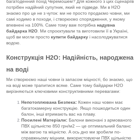
багатоденний похід Черемошем? Для кожного з цих сценаріїв
потрібен надійний супутник, який не підведе. Ми в H2O
знаємо про це не з чуток: ми не просто продаємо човни, ми
самі ходимо в походи, і створюємо спорядження, у якому
впевнені на 100%. Саме тому вам потрібна
надувна
байдарка H2O
. Ми спроєктували та виготовили її в Україні,
щоб ви могли просто
купити байдарку
і насолоджуватися
водою.
Конструкція H2O: Надійність, народжена
на воді
Ми створюємо наші човни із запасом міцності, бо знаємо, що
на воді може трапитися всяке. Саме тому байдарки H2O
вирізняються ключовими конструктивними перевагами:
Непотоплювана Безпека:
Кожен наш човен має
багатокамерну конструкцію. Якщо пошкодиться один
балон, інші втримають вас на плаву.
Посилені Матеріали:
Балони виконані з армованого
ПВХ щільністю 850 грн/м2 — це оптимальний баланс
між вагою та міцністю. А ось дно ми зробили по-
справжньому міцним, використовуючи ПВХ щільністю