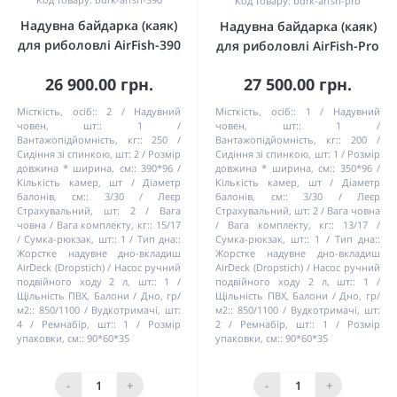
Код товару: bdrk-arfsh-pro
Надувна байдарка (каяк)
Надувна байдарка (каяк)
для риболовлі AirFish-390
для риболовлі AirFish-Pro
26 900.00 грн.
27 500.00 грн.
Місткість, осіб::
2
Надувний
Місткість, осіб::
1
Надувний
човен, шт::
1
човен, шт::
1
Вантажопідйомність, кг::
250
Вантажопідйомність, кг::
200
Сидіння зі спинкою, шт:
2
Розмір
Сидіння зі спинкою, шт:
1
Розмір
довжина * ширина, см::
390*96
довжина * ширина, см::
350*96
Кількість камер, шт / Діаметр
Кількість камер, шт / Діаметр
балонів, см::
3/30
Леєр
балонів, см::
3/30
Леєр
Страхувальний, шт:
2
Вага
Страхувальний, шт:
2
Вага човна
човна / Вага комплекту, кг::
15/17
/ Вага комплекту, кг::
13/17
Сумка-рюкзак, шт::
1
Тип дна::
Сумка-рюкзак, шт::
1
Тип дна::
Жорстке надувне дно-вкладиш
Жорстке надувне дно-вкладиш
AirDeck (Dropstich)
Насос ручний
AirDeck (Dropstich)
Насос ручний
подвійного ходу 2 л, шт::
1
подвійного ходу 2 л, шт::
1
Щільність ПВХ, Балони / Дно, гр/
Щільність ПВХ, Балони / Дно, гр/
м2::
850/1100
Вудкотримачі, шт:
м2::
850/1100
Вудкотримачі, шт:
4
Ремнабір, шт::
1
Розмір
2
Ремнабір, шт::
1
Розмір
упаковки, см::
90*60*35
упаковки, см::
90*60*35
-
+
-
+