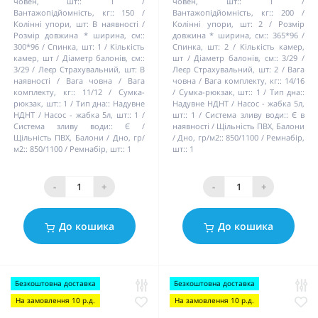
човен, шт::
1
човен, шт::
1
Вантажопідйомність, кг::
150
Вантажопідйомність, кг::
200
Колінні упори, шт:
В наявності
Колінні упори, шт:
2
Розмір
Розмір довжина * ширина, см::
довжина * ширина, см::
365*96
300*96
Спинка, шт:
1
Кількість
Спинка, шт:
2
Кількість камер,
камер, шт / Діаметр балонів, см::
шт / Діаметр балонів, см::
3/29
3/29
Леєр Страхувальний, шт:
В
Леєр Страхувальний, шт:
2
Вага
наявності
Вага човна / Вага
човна / Вага комплекту, кг::
14/16
комплекту, кг::
11/12
Сумка-
Сумка-рюкзак, шт::
1
Тип дна::
рюкзак, шт::
1
Тип дна::
Надувне
Надувне НДНТ
Насос - жабка 5л,
НДНТ
Насос - жабка 5л, шт::
1
шт::
1
Система зливу води::
Є в
Система зливу води::
Є
наявності
Щільність ПВХ, Балони
Щільність ПВХ, Балони / Дно, гр/
/ Дно, гр/м2::
850/1100
Ремнабір,
м2::
850/1100
Ремнабір, шт::
1
шт::
1
-
+
-
+
До кошика
До кошика
Безкоштовна доставка
Безкоштовна доставка
На замовлення 10 р.д.
На замовлення 10 р.д.