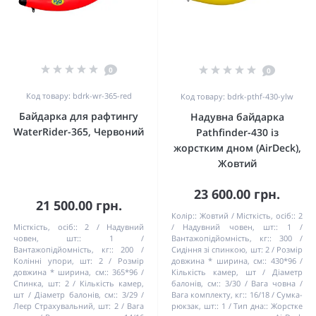
0
0
Код товару: bdrk-wr-365-red
Код товару: bdrk-pthf-430-ylw
Байдарка для рафтингу
Надувна байдарка
WaterRider-365, Червоний
Pathfinder-430 із
жорстким дном (AirDeck),
Жовтий
23 600.00 грн.
21 500.00 грн.
Колір::
Жовтий
Місткість, осіб::
2
Місткість, осіб::
2
Надувний
Надувний човен, шт::
1
човен, шт::
1
Вантажопідйомність, кг::
300
Вантажопідйомність, кг::
200
Сидіння зі спинкою, шт:
2
Розмір
Колінні упори, шт:
2
Розмір
довжина * ширина, см::
430*96
довжина * ширина, см::
365*96
Кількість камер, шт / Діаметр
Спинка, шт:
2
Кількість камер,
балонів, см::
3/30
Вага човна /
шт / Діаметр балонів, см::
3/29
Вага комплекту, кг::
16/18
Сумка-
Леєр Страхувальний, шт:
2
Вага
рюкзак, шт::
1
Тип дна::
Жорстке