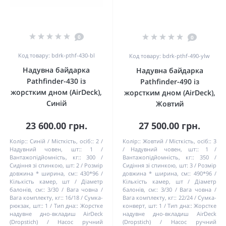
0
0
Код товару: bdrk-pthf-430-bl
Код товару: bdrk-pthf-490-ylw
Надувна байдарка
Надувна байдарка
Pathfinder-430 із
Pathfinder-490 із
жорстким дном (AirDeck),
жорстким дном (AirDeck),
Синій
Жовтий
23 600.00 грн.
27 500.00 грн.
Колір::
Синій
Місткість, осіб::
2
Колір::
Жовтий
Місткість, осіб::
3
Надувний човен, шт::
1
Надувний човен, шт::
1
Вантажопідйомність, кг::
300
Вантажопідйомність, кг::
350
Сидіння зі спинкою, шт:
2
Розмір
Сидіння зі спинкою, шт:
3
Розмір
довжина * ширина, см::
430*96
довжина * ширина, см::
490*96
Кількість камер, шт / Діаметр
Кількість камер, шт / Діаметр
балонів, см::
3/30
Вага човна /
балонів, см::
3/30
Вага човна /
Вага комплекту, кг::
16/18
Сумка-
Вага комплекту, кг::
22/24
Сумка-
рюкзак, шт::
1
Тип дна::
Жорстке
конверт, шт:
1
Тип дна::
Жорстке
надувне дно-вкладиш AirDeck
надувне дно-вкладиш AirDeck
(Dropstich)
Насос ручний
(Dropstich)
Насос ручний