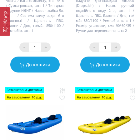
човна / Вага комплекту, кг::
14/16
надувне дно-вкладиш AirDeck
Сумка-рюкзак, шт::
1
Тип дна::
(Dropstich)
Насос ручний
Надувне НДНТ
Насос - жабка 5л,
подвійного ходу 2 л, шт::
1
Фільтр
шт::
1
Система зливу води::
Є в
Щільність ПВХ, Балони / Дно, гр/
наявності
Щільність ПВХ,
м2::
850/1100
Ремнабір, шт::
1
Балони / Дно, гр/м2::
850/1100
Розмір упаковки, см::
90*60*35
Ремнабір, шт::
1
Ручки для перенесення, шт::
2
-
+
-
+
До кошика
До кошика
Безкоштовна доставка
Безкоштовна доставка
На замовлення 10 р.д.
На замовлення 10 р.д.