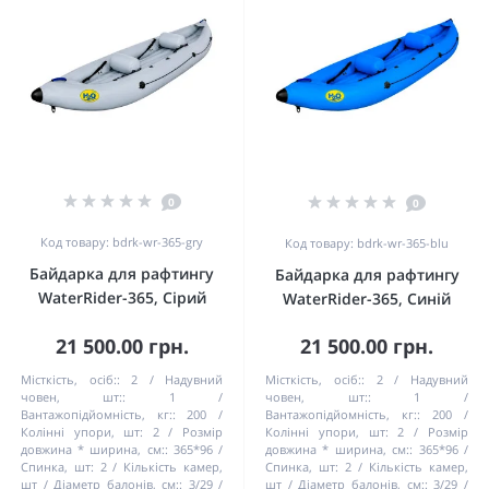
0
0
Код товару: bdrk-wr-365-gry
Код товару: bdrk-wr-365-blu
Байдарка для рафтингу
Байдарка для рафтингу
WaterRider-365, Сірий
WaterRider-365, Синій
21 500.00 грн.
21 500.00 грн.
Місткість, осіб::
2
Надувний
Місткість, осіб::
2
Надувний
човен, шт::
1
човен, шт::
1
Вантажопідйомність, кг::
200
Вантажопідйомність, кг::
200
Колінні упори, шт:
2
Розмір
Колінні упори, шт:
2
Розмір
довжина * ширина, см::
365*96
довжина * ширина, см::
365*96
Спинка, шт:
2
Кількість камер,
Спинка, шт:
2
Кількість камер,
шт / Діаметр балонів, см::
3/29
шт / Діаметр балонів, см::
3/29