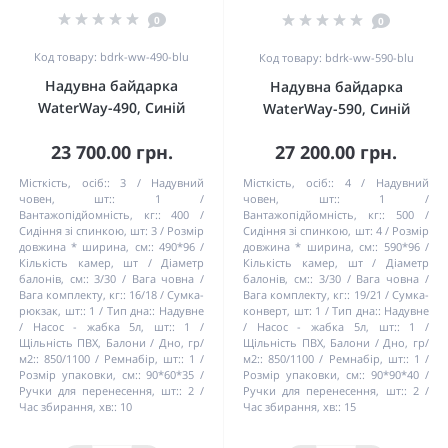
0
0
Код товару: bdrk-ww-490-blu
Код товару: bdrk-ww-590-blu
Надувна байдарка
Надувна байдарка
WaterWay-490, Синій
WaterWay-590, Синій
23 700.00 грн.
27 200.00 грн.
Місткість, осіб::
3
Надувний
Місткість, осіб::
4
Надувний
човен, шт::
1
човен, шт::
1
Вантажопідйомність, кг::
400
Вантажопідйомність, кг::
500
Сидіння зі спинкою, шт:
3
Розмір
Сидіння зі спинкою, шт:
4
Розмір
довжина * ширина, см::
490*96
довжина * ширина, см::
590*96
Кількість камер, шт / Діаметр
Кількість камер, шт / Діаметр
балонів, см::
3/30
Вага човна /
балонів, см::
3/30
Вага човна /
Вага комплекту, кг::
16/18
Сумка-
Вага комплекту, кг::
19/21
Сумка-
рюкзак, шт::
1
Тип дна::
Надувне
конверт, шт:
1
Тип дна::
Надувне
Насос - жабка 5л, шт::
1
Насос - жабка 5л, шт::
1
Щільність ПВХ, Балони / Дно, гр/
Щільність ПВХ, Балони / Дно, гр/
м2::
850/1100
Ремнабір, шт::
1
м2::
850/1100
Ремнабір, шт::
1
Розмір упаковки, см::
90*60*35
Розмір упаковки, см::
90*90*40
Ручки для перенесення, шт::
2
Ручки для перенесення, шт::
2
Час збирання, хв::
10
Час збирання, хв::
15