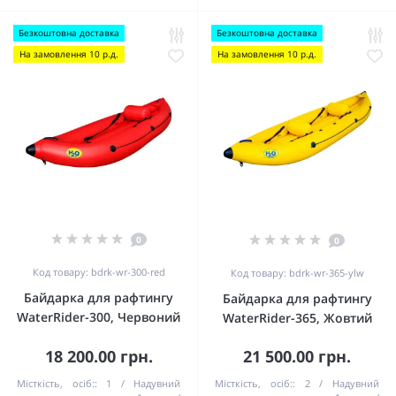
Безкоштовна доставка
Безкоштовна доставка
На замовлення 10 р.д.
На замовлення 10 р.д.
0
0
Код товару: bdrk-wr-300-red
Код товару: bdrk-wr-365-ylw
Байдарка для рафтингу
Байдарка для рафтингу
WaterRider-300, Червоний
WaterRider-365, Жовтий
18 200.00 грн.
21 500.00 грн.
Місткість, осіб::
1
Надувний
Місткість, осіб::
2
Надувний