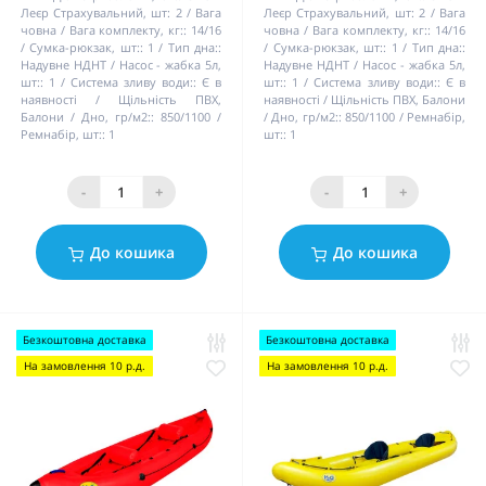
Леєр Страхувальний, шт:
2
Вага
Леєр Страхувальний, шт:
2
Вага
човна / Вага комплекту, кг::
14/16
човна / Вага комплекту, кг::
14/16
Сумка-рюкзак, шт::
1
Тип дна::
Сумка-рюкзак, шт::
1
Тип дна::
Надувне НДНТ
Насос - жабка 5л,
Надувне НДНТ
Насос - жабка 5л,
шт::
1
Система зливу води::
Є в
шт::
1
Система зливу води::
Є в
наявності
Щільність ПВХ,
наявності
Щільність ПВХ, Балони
Балони / Дно, гр/м2::
850/1100
/ Дно, гр/м2::
850/1100
Ремнабір,
Ремнабір, шт::
1
шт::
1
-
+
-
+
До кошика
До кошика
Безкоштовна доставка
Безкоштовна доставка
На замовлення 10 р.д.
На замовлення 10 р.д.