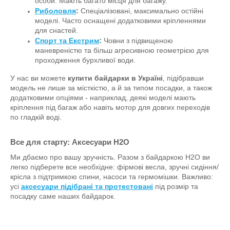
особи. Мають багато місця для багажу.
Риболовля
:
Спеціалізовані, максимально остійні
моделі. Часто оснащені додатковими кріпленнями
для снастей.
Спорт та Екстрим
:
Човни з підвищеною
маневреністю та більш агресивною геометрією для
проходження бурхливої води.
У нас ви можете
купити байдарки в Україні
, підібравши
модель не лише за місткістю, а й за типом посадки, а також
додатковими опціями - наприклад, деякі моделі мають
кріплення під багаж або навіть мотор для довгих переходів
по гладкій воді.
Все для старту: Аксесуари H2O
Ми дбаємо про вашу зручність. Разом з байдаркою H2O ви
легко підберете все необхідне: фірмові весла, зручні сидіння/
крісла з підтримкою спини, насоси та гермомішки. Важливо:
усі
аксесуари підібрані та протестовані
під розмір та
посадку саме наших байдарок.