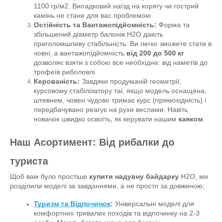
1100 гр/м2. Випадковий наїзд на корягу чи гострий
камінь не стане для вас проблемою.
Остійність та Вантажопідйомність:
Форма та
збільшений діаметр балонів H2O дають
приголомшливу стабільність. Ви легко зможете стати в
човні, а вантажопідйомність
від 200 до 500 кг
дозволяє взяти з собою все необхідне: від наметів до
трофеїв риболовлі.
Керованість:
Завдяки продуманій геометрії,
курсовому стабілізатору таі, якщо модель оснащена,
штевнем, човен чудово тримає курс (прямохідність) і
передбачувано реагує на рухи веслами. Навіть
новачок швидко освоїть, як керувати нашим
каяком
.
Наш Асортимент: Від рибалки до
туриста
Щоб вам було простіше
купити надувну байдарку
H2O, ми
розділили моделі за завданнями, а не просто за довжиною:
Туризм та Відпочинок
:
Універсальні моделі для
комфортних тривалих походів та відпочинку на 2-3