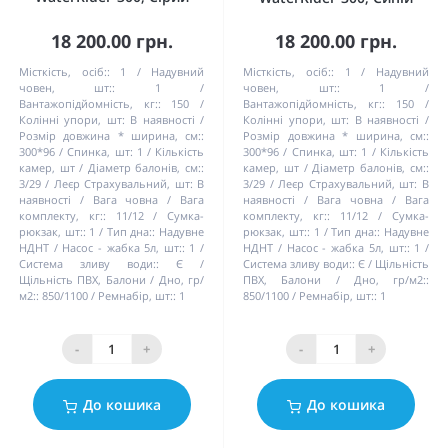
18 200.00 грн.
18 200.00 грн.
Місткість, осіб::
1
Надувний
Місткість, осіб::
1
Надувний
човен, шт::
1
човен, шт::
1
Вантажопідйомність, кг::
150
Вантажопідйомність, кг::
150
Колінні упори, шт:
В наявності
Колінні упори, шт:
В наявності
Розмір довжина * ширина, см::
Розмір довжина * ширина, см::
300*96
Спинка, шт:
1
Кількість
300*96
Спинка, шт:
1
Кількість
камер, шт / Діаметр балонів, см::
камер, шт / Діаметр балонів, см::
3/29
Леєр Страхувальний, шт:
В
3/29
Леєр Страхувальний, шт:
В
наявності
Вага човна / Вага
наявності
Вага човна / Вага
комплекту, кг::
11/12
Сумка-
комплекту, кг::
11/12
Сумка-
рюкзак, шт::
1
Тип дна::
Надувне
рюкзак, шт::
1
Тип дна::
Надувне
НДНТ
Насос - жабка 5л, шт::
1
НДНТ
Насос - жабка 5л, шт::
1
Система зливу води::
Є
Система зливу води::
Є
Щільність
Щільність ПВХ, Балони / Дно, гр/
ПВХ, Балони / Дно, гр/м2::
м2::
850/1100
Ремнабір, шт::
1
850/1100
Ремнабір, шт::
1
-
+
-
+
До кошика
До кошика