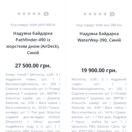
0
0
Код товару: bdrk-pthf-490-bl
Код товару: bdrk-ww-390-blu
Надувна байдарка
Надувна байдарка
Pathfinder-490 із
WaterWay-390, Синій
жорстким дном (AirDeck),
Синій
27 500.00 грн.
19 900.00 грн.
Колір::
Синій
Місткість, осіб::
3
Надувний човен, шт::
1
Місткість, осіб::
2
Надувний
Вантажопідйомність, кг::
350
човен, шт::
1
Сидіння зі спинкою, шт:
3
Розмір
Вантажопідйомність, кг::
250
довжина * ширина, см::
490*96
Сидіння зі спинкою, шт:
2
Розмір
Кількість камер, шт / Діаметр
довжина * ширина, см::
390*96
балонів, см::
3/30
Вага човна /
Кількість камер, шт / Діаметр
Вага комплекту, кг::
22/24
Сумка-
балонів, см::
3/30
Вага човна /
конверт, шт:
1
Тип дна::
Жорстке
Вага комплекту, кг::
14/16
Сумка-
надувне дно-вкладиш AirDeck
рюкзак, шт::
1
Тип дна::
Надувне
(Dropstich)
Насос ручний
Насос - жабка 5л, шт::
1
подвійного ходу 2 л, шт::
1
Щільність ПВХ, Балони / Дно, гр/
Щільність ПВХ, Балони / Дно, гр/
м2::
850/1100
Ремнабір, шт::
1