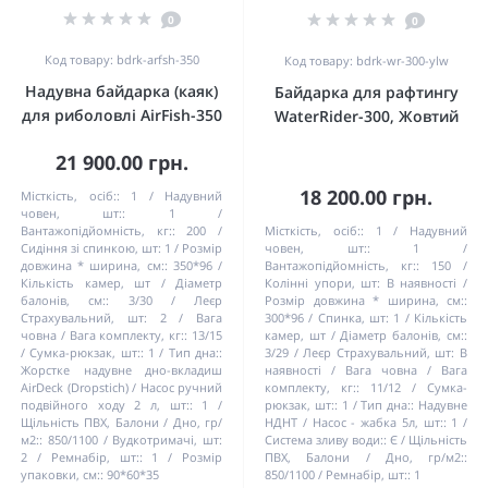
0
0
Код товару: bdrk-arfsh-350
Код товару: bdrk-wr-300-ylw
Надувна байдарка (каяк)
Байдарка для рафтингу
для риболовлі AirFish-350
WaterRider-300, Жовтий
21 900.00 грн.
18 200.00 грн.
Місткість, осіб::
1
Надувний
човен, шт::
1
Вантажопідйомність, кг::
200
Місткість, осіб::
1
Надувний
Сидіння зі спинкою, шт:
1
Розмір
човен, шт::
1
довжина * ширина, см::
350*96
Вантажопідйомність, кг::
150
Кількість камер, шт / Діаметр
Колінні упори, шт:
В наявності
балонів, см::
3/30
Леєр
Розмір довжина * ширина, см::
Страхувальний, шт:
2
Вага
300*96
Спинка, шт:
1
Кількість
човна / Вага комплекту, кг::
13/15
камер, шт / Діаметр балонів, см::
Сумка-рюкзак, шт::
1
Тип дна::
3/29
Леєр Страхувальний, шт:
В
Жорстке надувне дно-вкладиш
наявності
Вага човна / Вага
AirDeck (Dropstich)
Насос ручний
комплекту, кг::
11/12
Сумка-
подвійного ходу 2 л, шт::
1
рюкзак, шт::
1
Тип дна::
Надувне
Щільність ПВХ, Балони / Дно, гр/
НДНТ
Насос - жабка 5л, шт::
1
м2::
850/1100
Вудкотримачі, шт:
Система зливу води::
Є
Щільність
2
Ремнабір, шт::
1
Розмір
ПВХ, Балони / Дно, гр/м2::
упаковки, см::
90*60*35
850/1100
Ремнабір, шт::
1