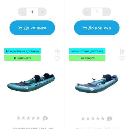
-
+
-
+
До кошика
До кошика
Безкоштовна доставка
Безкоштовна доставка
В наявності
В наявності
0
0
Код товару: bdrk-arfsh-390