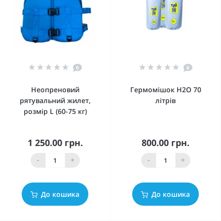
0
0
Неопреновий
Гермомішок Н2О 70
рятувальний жилет,
літрів
розмір L (60-75 кг)
1 250.00 грн.
800.00 грн.
-
+
-
+
До кошика
До кошика