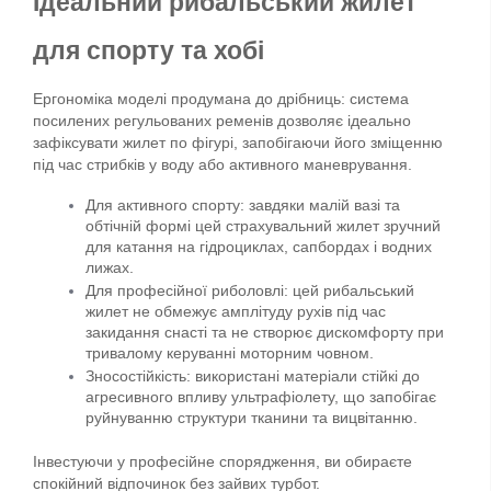
Ідеальний рибальський жилет 
для спорту та хобі
Ергономіка моделі продумана до дрібниць: система 
посилених регульованих ременів дозволяє ідеально 
зафіксувати жилет по фігурі, запобігаючи його зміщенню 
під час стрибків у воду або активного маневрування.
Для активного спорту: завдяки малій вазі та 
обтічній формі цей страхувальний жилет зручний 
для катання на гідроциклах, сапбордах і водних 
лижах.
Для професійної риболовлі: цей рибальський 
жилет не обмежує амплітуду рухів під час 
закидання снасті та не створює дискомфорту при 
тривалому керуванні моторним човном.
Зносостійкість: використані матеріали стійкі до 
агресивного впливу ультрафіолету, що запобігає 
руйнуванню структури тканини та вицвітанню.
Інвестуючи у професійне спорядження, ви обираєте 
спокійний відпочинок без зайвих турбот.