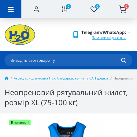
0
0
0
Telegram/WhatsApp:
Замовити дзвінок
Аксесуари для човна ПВХ, байдарки, каяка та САП дошки
Неопреновий р
Неопреновий рятувальний жилет,
розмір XL (75-100 кг)
В наявності