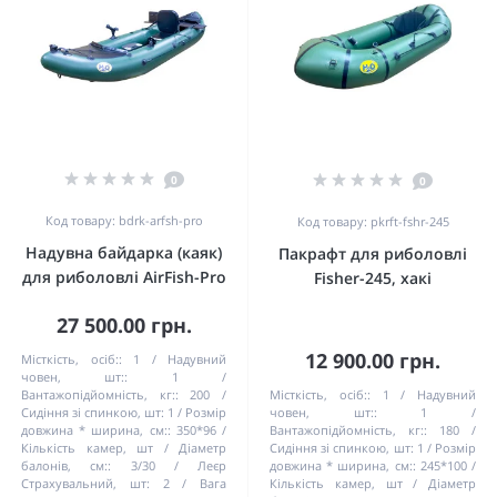
0
0
Код товару: bdrk-arfsh-pro
Код товару: pkrft-fshr-245
Надувна байдарка (каяк)
Пакрафт для риболовлі
для риболовлі AirFish-Pro
Fisher-245, хакі
27 500.00 грн.
12 900.00 грн.
Місткість, осіб::
1
Надувний
човен, шт::
1
Вантажопідйомність, кг::
200
Місткість, осіб::
1
Надувний
Сидіння зі спинкою, шт:
1
Розмір
човен, шт::
1
довжина * ширина, см::
350*96
Вантажопідйомність, кг::
180
Кількість камер, шт / Діаметр
Сидіння зі спинкою, шт:
1
Розмір
балонів, см::
3/30
Леєр
довжина * ширина, см::
245*100
Страхувальний, шт:
2
Вага
Кількість камер, шт / Діаметр