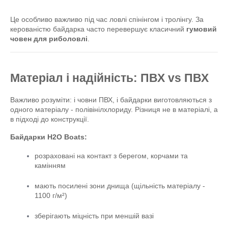
Це особливо важливо під час ловлі спінінгом і тролінгу. За 
керованістю байдарка часто перевершує класичний 
гумовий 
човен для риболовлі
.
Матеріал і надійність: ПВХ vs ПВХ
Важливо розуміти: і човни ПВХ, і байдарки виготовляються з 
одного матеріалу - полівінілхлориду. Різниця не в матеріалі, а 
в підході до конструкції.
Байдарки H2O Boats:
розраховані на контакт з берегом, корчами та 
камінням
мають посилені зони днища (щільність матеріалу - 
1100 г/м²)
зберігають міцність при меншій вазі