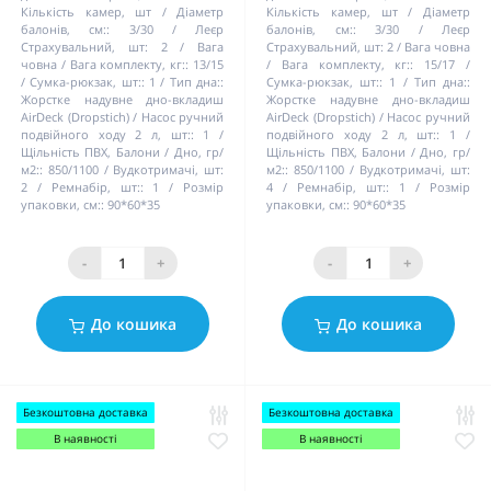
Кількість камер, шт / Діаметр
Кількість камер, шт / Діаметр
балонів, см::
3/30
Леєр
балонів, см::
3/30
Леєр
Страхувальний, шт:
2
Вага
Страхувальний, шт:
2
Вага човна
човна / Вага комплекту, кг::
13/15
/ Вага комплекту, кг::
15/17
Сумка-рюкзак, шт::
1
Тип дна::
Сумка-рюкзак, шт::
1
Тип дна::
Жорстке надувне дно-вкладиш
Жорстке надувне дно-вкладиш
AirDeck (Dropstich)
Насос ручний
AirDeck (Dropstich)
Насос ручний
подвійного ходу 2 л, шт::
1
подвійного ходу 2 л, шт::
1
Щільність ПВХ, Балони / Дно, гр/
Щільність ПВХ, Балони / Дно, гр/
м2::
850/1100
Вудкотримачі, шт:
м2::
850/1100
Вудкотримачі, шт:
2
Ремнабір, шт::
1
Розмір
4
Ремнабір, шт::
1
Розмір
упаковки, см::
90*60*35
упаковки, см::
90*60*35
-
+
-
+
До кошика
До кошика
Безкоштовна доставка
Безкоштовна доставка
В наявності
В наявності