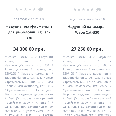
0
0
Код товару: plt-bf-330
Код товару: WaterCat-330
Надувна платформа-пліт
Надувний катамаран
для риболовлі BigFish-
WaterCat-330
330
34 300.00 грн.
27 250.00 грн.
Місткість, осіб::
4
Надувний
Місткість, осіб::
4
Надувний
човен, шт::
1
човен, шт::
1
Вантажопідйомність, кг::
700
Вантажопідйомність, кг::
500
Розмір довжина * ширина, см::
Розмір довжина * ширина, см::
330*220
Кількість камер, шт /
330*190
Кількість камер, шт /
Діаметр балонів, см::
3/40
Леєр
Діаметр балонів, см::
2/50
Леєр
Страхувальний, шт:
4
Вага
Страхувальний, шт:
2
Вага човна
човна / Вага комплекту, кг::
33/35
/ Вага комплекту, кг::
24/27
Сумка-конверт, шт:
1
Тип дна::
Сумка-конверт, шт:
1
Тип дна::
Жесткое надувное дно-вкладыш
Жорстке надувне дно-вкладиш
AirDeck (Dropstich)
Насос ручний
AirDeck (Dropstich)
Насос ручний
подвійного ходу 4 л, шт::
1
подвійного ходу 4 л, шт::
1
Щільність ПВХ, Балони / Дно, гр/
Щільність ПВХ, Балони / Дно, гр/
м2::
850/850
Вудкотримачі, шт:
2
м2::
1100/1100
Ремнабір, шт::
1
Ремнабір, шт::
1
Розмір
Розмір упаковки, см::
100*80*40