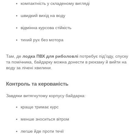
компактність у складеному вигляді
швидкий вихід на воду
відмінна курсова стійкість
тихий рух без мотора
Там, де 
лодка ПВХ для риболовлі
 потребує під’їзду, спуску 
та помічника, байдарку можна донести в рюкзаку й вийти на 
воду за лічені хвилини.
Контроль та керованість
Завдяки витягнутому корпусу байдарка:
краще тримає курс
менше зноситься вітром
легше йде проти течії