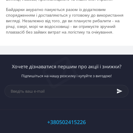
Байдарки акуратно пакуються разом із додатковим 
спорядженням і доставляються у готовому до використання 
вигляді. Незалежно від того, де ви плануєте рибалити - на 
річці, озері, морі чи водосховищі - ви отримуєте зручний 
плавзасіб без зайвих витрат на логістику та очікування.
Хочете дізнаватися першим про акції і знижки?
Підпишіться на нашу розсилку і купуйте з вигодою!
+380502415226