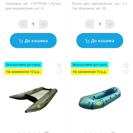
упаковки, см::
110*75*40
Ручки
Ручки для перенесення, шт::
3
для перенесення, шт::
8
Час збирання, хв::
20
-
+
-
+
До кошика
До кошика
Безкоштовна доставка
Безкоштовна доставка
На замовлення 10 р.д.
На замовлення 10 р.д.