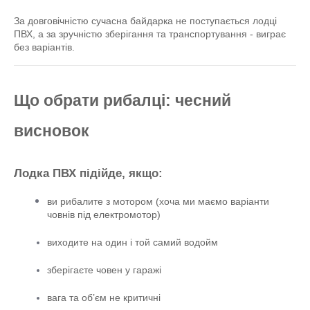
За довговічністю сучасна байдарка не поступається лодці 
ПВХ, а за зручністю зберігання та транспортування - виграє 
без варіантів.
Що обрати рибалці: чесний 
висновок
Лодка ПВХ підійде, якщо:
ви рибалите з мотором 
(хоча ми маємо варіанти
човнів під електромотор)
виходите на один і той самий водойм
зберігаєте човен у гаражі
вага та об’єм не критичні