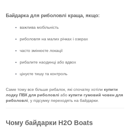
Байдарка для риболовлі краща, якщо:
важлива мобільність
риболовля на малих річках і озерах
часто змінюєте локації
рибалите наодинці або вдвох
цінуєте тишу та контроль
Саме тому все більше рибалок, які спочатку хотіли 
купити 
лодку ПВХ для риболовлі
 або 
купити гумовий човен для 
риболовлі
, у підсумку переходять на байдарки.
Чому байдарки H2O Boats