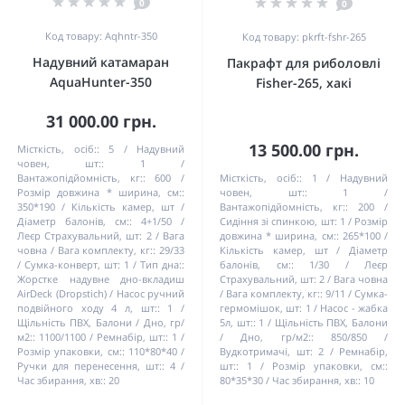
0
0
Код товару: Aqhntr-350
Код товару: pkrft-fshr-265
Надувний катамаран
Пакрафт для риболовлі
AquaHunter-350
Fisher-265, хакі
31 000.00 грн.
13 500.00 грн.
Місткість, осіб::
5
Надувний
човен, шт::
1
Вантажопідйомність, кг::
600
Місткість, осіб::
1
Надувний
Розмір довжина * ширина, см::
човен, шт::
1
350*190
Кількість камер, шт /
Вантажопідйомність, кг::
200
Діаметр балонів, см::
4+1/50
Сидіння зі спинкою, шт:
1
Розмір
Леєр Страхувальний, шт:
2
Вага
довжина * ширина, см::
265*100
човна / Вага комплекту, кг::
29/33
Кількість камер, шт / Діаметр
Сумка-конверт, шт:
1
Тип дна::
балонів, см::
1/30
Леєр
Жорстке надувне дно-вкладиш
Страхувальний, шт:
2
Вага човна
AirDeck (Dropstich)
Насос ручний
/ Вага комплекту, кг::
9/11
Сумка-
подвійного ходу 4 л, шт::
1
гермомішок, шт:
1
Насос - жабка
Щільність ПВХ, Балони / Дно, гр/
5л, шт::
1
Щільність ПВХ, Балони
м2::
1100/1100
Ремнабір, шт::
1
/ Дно, гр/м2::
850/850
Розмір упаковки, см::
110*80*40
Вудкотримачі, шт:
2
Ремнабір,
Ручки для перенесення, шт::
4
шт::
1
Розмір упаковки, см::
Час збирання, хв::
20
80*35*30
Час збирання, хв::
10