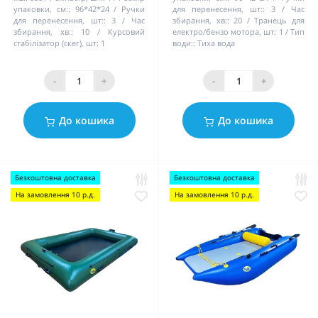
упаковки, см::
96*42*24
Ручки
для перенесення, шт::
3
Час
для перенесення, шт::
3
Час
збирання, хв::
20
Транець для
збирання, хв::
10
Курсовий
електро/бензо мотора, шт:
1
Тип
стабілізатор (скег), шт:
1
води::
Тиха вода
-
+
-
+
До кошика
До кошика
Безкоштовна доставка
Безкоштовна доставка
На замовлення 10 р.д.
На замовлення 10 р.д.