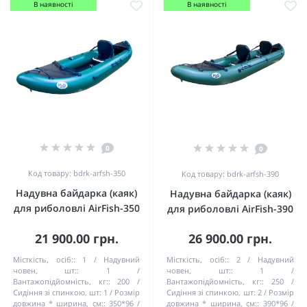
В наявності
В наявності
0
0
Код товару: bdrk-arfsh-350
Код товару: bdrk-arfsh-390
Надувна байдарка (каяк)
Надувна байдарка (каяк)
для риболовлі AirFish-350
для риболовлі AirFish-390
21 900.00 грн.
26 900.00 грн.
Місткість, осіб::
1
Надувний
Місткість, осіб::
2
Надувний
човен, шт::
1
човен, шт::
1
Вантажопідйомність, кг::
200
Вантажопідйомність, кг::
250
Сидіння зі спинкою, шт:
1
Розмір
Сидіння зі спинкою, шт:
2
Розмір
довжина * ширина, см::
350*96
довжина * ширина, см::
390*96