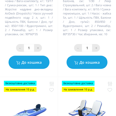
човна / Вага комплекту, кг::
13/17
балонів, см::
1/30
Леєр
Сумка-рюкзак, шт::
1
Тип дна::
Страхувальний, шт:
2
Вага човна
Жорстке надувне дно-вкладиш
/ Вага комплекту, кг::
8/10
Сумка-
AirDeck (Dropstich)
Насос ручний
гермомішок, шт:
1
Насос - жабка
подвійного ходу 2 л, шт::
1
5л, шт::
1
Щільність ПВХ, Балони
Щільність ПВХ, Балони / Дно, гр/
/ Дно, гр/м2::
850/850
м2::
850/1100
Вудкотримачі, шт:
Вудкотримачі, шт:
2
Ремнабір,
2
Ремнабір, шт::
1
Розмір
шт::
1
Розмір упаковки, см::
упаковки, см::
90*60*35
80*35*30
Час збирання, хв::
10
-
+
-
+
До кошика
До кошика
Безкоштовна доставка
Безкоштовна доставка
На замовлення 10 р.д.
На замовлення 10 р.д.