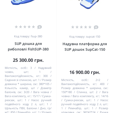
0
0
Код товару: fsup-380
Код товару: supcat-150
SUP дошка для
Надувна платформа для
риболовлі FishSUP-380
SUP дошок SupCat-150
25 300.00 грн.
Місткість, осіб::
3
Надувний
16 900.00 грн.
човен, шт::
1
Вантажопідйомність, кг::
300
Сидіння зі спинкою, шт:
1
Розмір
Місткість, осіб::
2+2
довжина * ширина, см::
380*105
Вантажопідйомність, кг::
400
Кількість камер, шт / Діаметр
Розмір довжина * ширина, см::
балонів, см::
3/20
Вага човна /
150*180
Спинка, шт:
2
Вага
Вага комплекту, кг::
15/17
Сумка-
човна / Вага комплекту, кг::
14/16
рюкзак, шт::
1
Насос ручний
Сумка-рюкзак, шт::
1
Насос
подвійного ходу 2 л, шт::
1
ручний подвійного ходу 2 л, шт::
Щільність ПВХ, Балони / Дно, гр/
1
Ремнабір, шт::
1
Розмір
м2::
850
Ремнабір, шт::
1
Розмір
упаковки, см::
96*42*24
Ручки