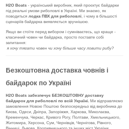
H2O Boats
 - український виробник, який проєктує байдарки 
під реальні умови риболовлі в Україні. Ми знаємо, як 
поводиться 
лодка ПВХ для риболовлі
, і чому в більшості 
сценаріїв байдарка виявляється зручнішою.
Якщо ви стоїте перед вибором і сумніваєтесь, що краще - 
класичний човен чи байдарка, просто поставте собі 
запитання:
я хочу тягати човен чи хочу більше часу ловити рибу?
Безкоштовна доставка човнів і 
байдарок по Україні
H2O Boats забезпечує БЕЗКОШТОВНУ доставку 
байдарок для риболовлі по всій Україні.
 Ми відправляємо 
замовлення Новою Поштою безпосередньо від виробника до 
Києва, Одеси, Дніпра, Запоріжжя, Харкова, Миколаєва, 
Кременчука, Черкас, Кривого Рогу, Полтави, Хмельницького, 
Житомира, Херсона, Сум, Чернівців, Чернігова, Рівного, 
Вінниці, Львова, Кропивницького
 та інших міст України.