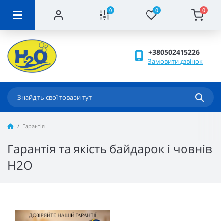
0
0
0
+380502415226
Замовити дзвінок
Гарантія
Гарантія та якість байдарок і човнів
Н2О