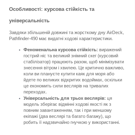
Особливості: курсова стійкість та 
універсальність
Завдяки збільшеній довжині та жорсткому дну AirDeck, 
Pathfinder-490 має видатні ходові характеристики.
Феноменальна курсова стійкість:
 виражений 
гострий ніс та великий знімний скег (курсовий 
стабілізатор) працюють разом, щоб мінімізувати 
знесення вітром і хвилею. Це критично важливо, 
коли ви плануєте купити каяк для моря або 
йдете по великих відкритих водоймах, оскільки 
це економить сили веслярів на тривалих 
переходах.
Універсальність для трьох веслярів:
 ця 
модель зберігає відмінні ходові якості як з 
повним завантаженням, так і при меншому 
екіпажі (два веслярі та багато багажу), що 
робить її надзвичайно гнучкою у використанні.