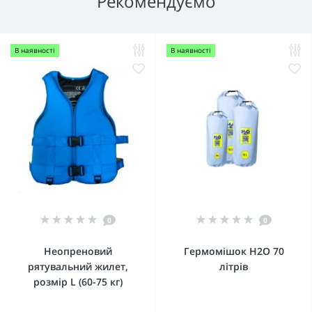
Рекомендуємо
В наявності
В наявності
0
0
Неопреновий
Гермомішок Н2О 70
рятувальний жилет,
літрів
розмір L (60-75 кг)