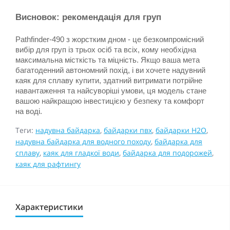
Висновок: рекомендація для груп
Pathfinder-490 з жорстким дном - це безкомпромісний 
вибір для груп із трьох осіб та всіх, кому необхідна 
максимальна місткість та міцність. Якщо ваша мета  
багатоденний автономний похід, і ви хочете надувний 
каяк для сплаву купити, здатний витримати потрійне 
навантаження та найсуворіші умови, ця модель стане 
вашою найкращою інвестицією у безпеку та комфорт 
на воді.
Теги:
надувна байдарка
,
байдарки пвх
,
байдарки H2O
,
надувна байдарка для водного походу
,
байдарка для
сплаву
,
каяк для гладкої води
,
байдарка для подорожей
,
каяк для рафтингу
Характеристики