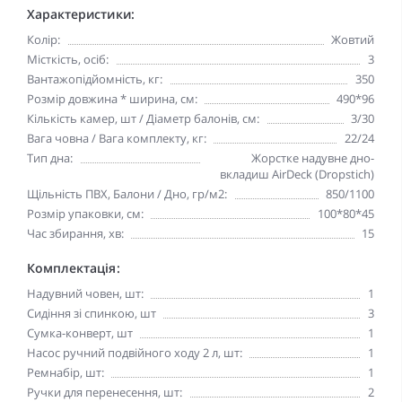
Характеристики:
Колір:
Жовтий
Місткість, осіб:
3
Вантажопідйомність, кг:
350
Розмір довжина * ширина, см:
490*96
Кількість камер, шт / Діаметр балонів, см:
3/30
Вага човна / Вага комплекту, кг:
22/24
Тип дна:
Жорстке надувне дно-
вкладиш AirDeck (Dropstich)
Щільність ПВХ, Балони / Дно, гр/м2:
850/1100
Розмір упаковки, см:
100*80*45
Час збирання, хв:
15
Комплектація:
Надувний човен, шт:
1
Сидіння зі спинкою, шт
3
Сумка-конверт, шт
1
Насос ручний подвійного ходу 2 л, шт:
1
Ремнабір, шт:
1
Ручки для перенесення, шт:
2