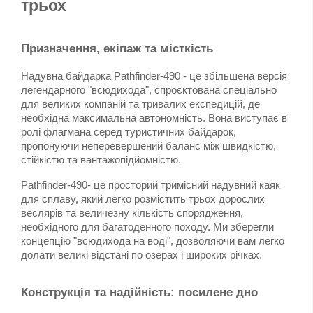
трьох
Призначення, екіпаж та місткість
Надувна байдарка Pathfinder-490 - це збільшена версія 
легендарного "всюдихода", спроєктована спеціально 
для великих компаній та тривалих експедицій, де 
необхідна максимальна автономність. Вона виступає в 
ролі флагмана серед туристичних байдарок, 
пропонуючи неперевершений баланс між швидкістю, 
стійкістю та вантажопідйомністю.
Pathfinder-490- це просторий тримісний надувний каяк 
для сплаву, який легко розмістить трьох дорослих 
веслярів та величезну кількість спорядження, 
необхідного для багатоденного походу. Ми зберегли 
концепцію "всюдихода на воді", дозволяючи вам легко 
долати великі відстані по озерах і широких річках.
Конструкція та надійність: посилене дно 