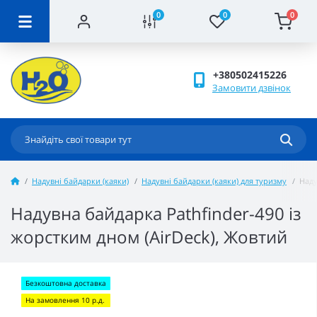
0
0
0
+380502415226
Замовити дзвінок
Надувні байдарки (каяки)
Надувні байдарки (каяки) для туризму
Наду
Надувна байдарка Pathfinder-490 із
жорстким дном (AirDeck), Жовтий
Безкоштовна доставка
На замовлення 10 р.д.