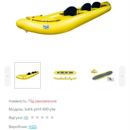
<
>
Наявність:
Під замовлення
Модель: bdrk-pthf-490-ylw
Відгуки:
(0)
Виробник:
H2O