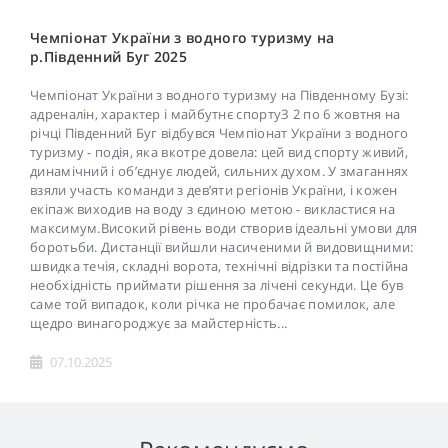
Чемпіонат України з водного туризму на
р.Південний Буг 2025
Чемпіонат України з водного туризму на Південному Бузі:
адреналін, характер і майбутнє спортуЗ 2 по 6 жовтня на
річці Південний Буг відбувся Чемпіонат України з водного
туризму - подія, яка вкотре довела: цей вид спорту живий,
динамічний і об’єднує людей, сильних духом. У змаганнях
взяли участь команди з дев’яти регіонів України, і кожен
екіпаж виходив на воду з єдиною метою - викластися на
максимум.Високий рівень води створив ідеальні умови для
боротьби. Дистанції вийшли насиченими й видовищними:
швидка течія, складні ворота, технічні відрізки та постійна
необхідність приймати рішення за лічені секунди. Це був
саме той випадок, коли річка не пробачає помилок, але
щедро винагороджує за майстерність...
07.10.2025