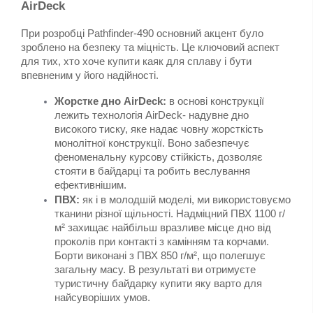
AirDeck
При розробці Pathfinder-490 основний акцент було 
зроблено на безпеку та міцність. Це ключовий аспект 
для тих, хто хоче купити каяк для сплаву і бути 
впевненим у його надійності.
Жорстке дно AirDeck:
 в основі конструкції 
лежить технологія AirDeck- надувне дно 
високого тиску, яке надає човну жорсткість 
монолітної конструкції. Воно забезпечує 
феноменальну курсову стійкість, дозволяє 
стояти в байдарці та робить веслування 
ефективнішим.
ПВХ:
 як і в молодшій моделі, ми використовуємо 
тканини різної щільності. Надміцний ПВХ 1100 г/
м² захищає найбільш вразливе місце дно від 
проколів при контакті з камінням та корчами. 
Борти виконані з ПВХ 850 г/м², що полегшує 
загальну масу. В результаті ви отримуєте 
туристичну байдарку купити яку варто для 
найсуворіших умов.