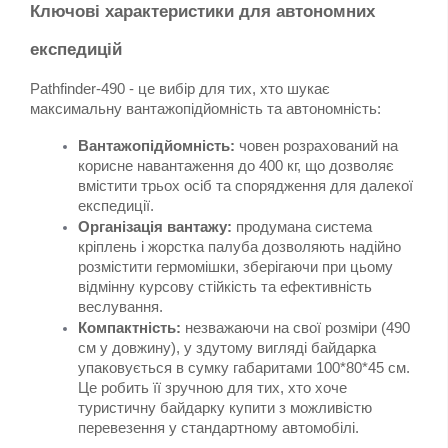
Ключові характеристики для автономних 
експедицій
Pathfinder-490 - це вибір для тих, хто шукає 
максимальну вантажопідйомність та автономність:
Вантажопідйомність:
 човен розрахований на 
корисне навантаження до 400 кг, що дозволяє 
вмістити трьох осіб та спорядження для далекої 
експедиції.
Організація вантажу:
 продумана система 
кріплень і жорстка палуба дозволяють надійно 
розмістити гермомішки, зберігаючи при цьому 
відмінну курсову стійкість та ефективність 
веслування.
Компактність:
 незважаючи на свої розміри (490 
см у довжину), у здутому вигляді байдарка 
упаковується в сумку габаритами 100*80*45 см. 
Це робить її зручною для тих, хто хоче 
туристичну байдарку купити з можливістю 
перевезення у стандартному автомобілі.