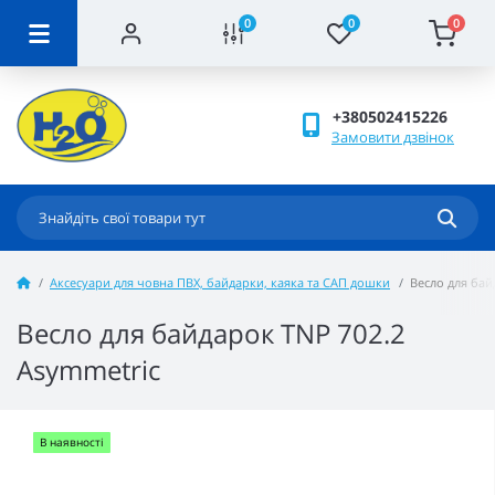
0
0
0
+380502415226
Замовити дзвінок
Аксесуари для човна ПВХ, байдарки, каяка та САП дошки
Весло для бай
Весло для байдарок TNP 702.2
Asymmetric
В наявності