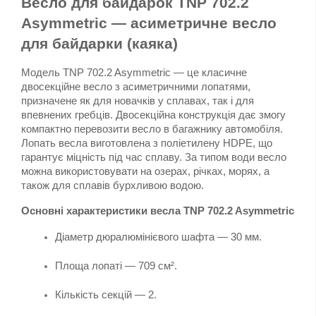
Весло для байдарок TNP 702.2 
Asymmetric — асиметричне весло 
для байдарки (каяка)
Модель TNP 702.2 Asymmetric — це класичне 
двосекційне весло з асиметричними лопатями, 
призначене як для новачків у сплавах, так і для 
впевнених гребців. Двосекційна конструкція дає змогу 
компактно перевозити весло в багажнику автомобіля. 
Лопать весла виготовлена з поліетилену HDPE, що 
гарантує міцність під час сплаву. За типом води весло 
можна використовувати на озерах, річках, морях, а 
також для сплавів бурхливою водою.
Основні характеристики весла TNP 702.2 Asymmetric
Діаметр дюралюмінієвого шафта — 30 мм.
Площа лопаті — 709 см².
Кількість секцій — 2.