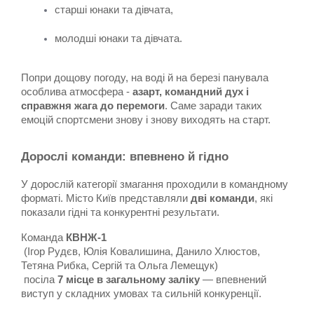
старші юнаки та дівчата,
молодші юнаки та дівчата.
Попри дощову погоду, на воді й на березі панувала 
особлива атмосфера - 
азарт, командний дух і 
справжня жага до перемоги
. Саме заради таких 
емоцій спортсмени знову і знову виходять на старт.
Дорослі команди: впевнено й гідно
У дорослій категорії змагання проходили в командному 
форматі. Місто Київ представляли 
дві команди
, які 
показали гідні та конкурентні результати.
Команда 
КВНЖ-1
 (Ігор Рудєв, Юлія Ковалишина, Данило Хлюстов, 
Тетяна Рибка, Сергій та Ольга Лемещук)
 посіла 
7 місце в загальному заліку
 — впевнений 
виступ у складних умовах та сильній конкуренції.