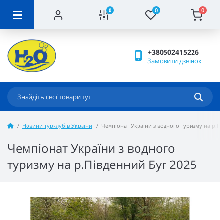
0
0
0
+380502415226
Замовити дзвінок
Новини турклубів України
Чемпіонат України з водного туризму на р.
Чемпіонат України з водного
туризму на р.Південний Буг 2025