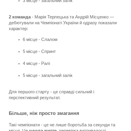
3 місце - загальний залік
2 команда
 - Марія Терлецька та Андрій Місценко — 
дебютували на Чемпіонаті України й одразу показали 
характер:
6 місце - Слалом
5 місце - Спринт
4 місце - Ралі
5 місце - загальний залік
Для першого старту - це справді сильний і 
перспективний результат.
Більше, ніж просто змагання
Такі чемпіонати - це не лише боротьба за секунди та 
місця. Це 
школа життя
, перевірка витривалості, 