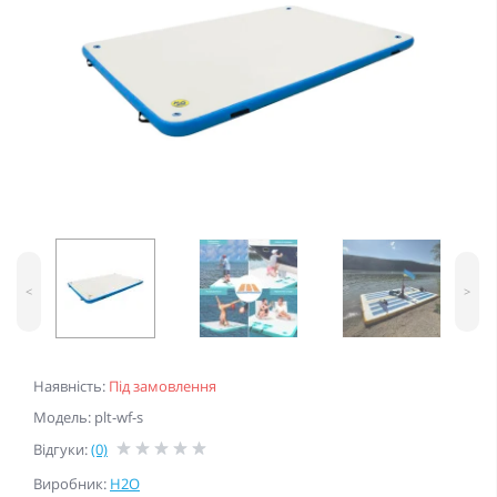
<
>
Наявність:
Під замовлення
Модель: plt-wf-s
Відгуки:
(0)
Виробник:
H2O