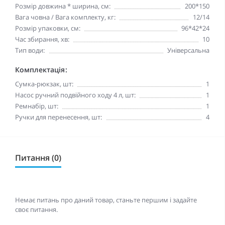
Розмір довжина * ширина, см:
200*150
Вага човна / Вага комплекту, кг:
12/14
Розмір упаковки, см:
96*42*24
Час збирання, хв:
10
Тип води:
Універсальна
Комплектація:
Сумка-рюкзак, шт:
1
Насос ручний подвійного ходу 4 л, шт:
1
Ремнабір, шт:
1
Ручки для перенесення, шт:
4
Питання (0)
Немає питань про даний товар, станьте першим і задайте
своє питання.