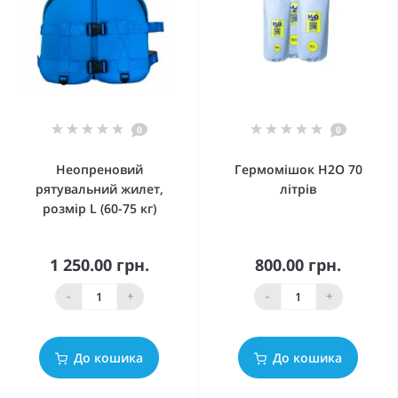
0
0
Неопреновий
Гермомішок Н2О 70
рятувальний жилет,
літрів
розмір L (60-75 кг)
1 250.00 грн.
800.00 грн.
-
+
-
+
До кошика
До кошика