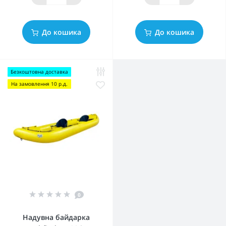
До кошика
До кошика
Безкоштовна доставка
На замовлення 10 р.д.
0
Надувна байдарка